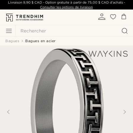
Livraison
9,90 $ CAD
- Option gratuite à partir de
75,00 $ CAD
d'achats -
Consulter les options de livraison
Rechercher
Bagues
Bagues en acier