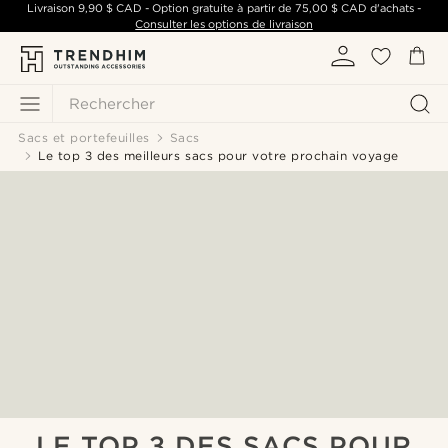
Livraison
9,90 $ CAD
- Option gratuite à partir de
75,00 $ CAD
d'achats -
Consulter les options de livraison
Rechercher
Sacs et portefeuilles
Sacs
Le top 3 des meilleurs sacs pour votre prochain voyage
LE TOP 3 DES SACS POUR