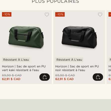
PLUS POPULAIRES
-10%
-10%
Résistant À L'eau
Résistant À L'eau
Horizon | Sac de sport en PU
Horizon | Sac de sport en PU
H
vert kaki résistant à l'eau
noir résistant à l'eau
b
69,90 $ CAD
69,90 $ CAD
6
62,91 $ CAD
62,91 $ CAD
6