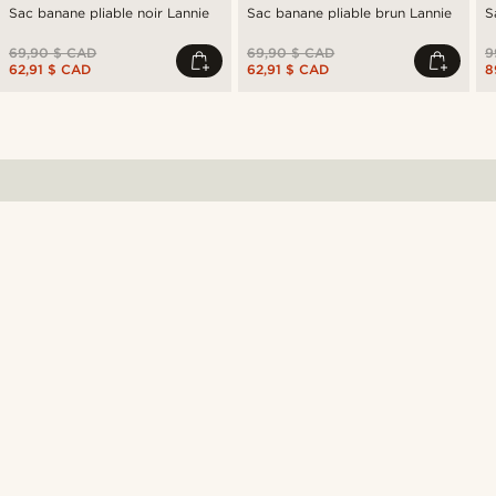
Sac banane pliable noir Lannie
Sac banane pliable brun Lannie
S
69,90 $ CAD
69,90 $ CAD
9
62,91 $ CAD
62,91 $ CAD
8