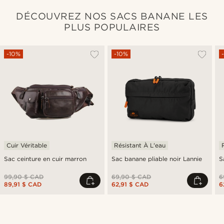
DÉCOUVREZ NOS SACS BANANE LES
PLUS POPULAIRES
-10%
-10%
Cuir Véritable
Résistant À L'eau
Sac ceinture en cuir marron
Sac banane pliable noir Lannie
S
99,90 $ CAD
69,90 $ CAD
6
89,91 $ CAD
62,91 $ CAD
6