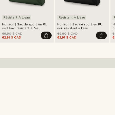
Résistant À L'eau
Résistant À L'eau
Horizon | Sac de sport en PU
Horizon | Sac de sport en PU
H
vert kaki résistant à l'eau
noir résistant à l'eau
b
69,90 $ CAD
69,90 $ CAD
6
62,91 $ CAD
62,91 $ CAD
6