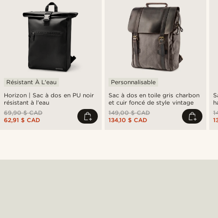
Résistant À L'eau
Personnalisable
Horizon | Sac à dos en PU noir
Sac à dos en toile gris charbon
S
résistant à l'eau
et cuir foncé de style vintage
h
69,90 $ CAD
149,00 $ CAD
1
62,91 $ CAD
134,10 $ CAD
1