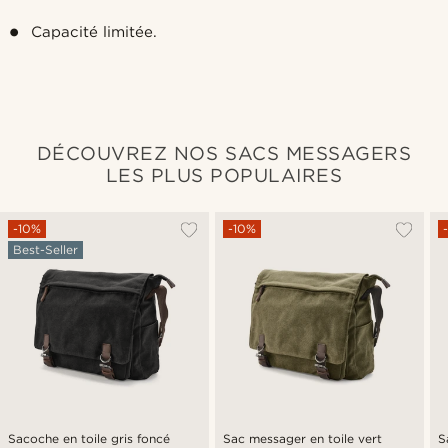
Capacité limitée.
DÉCOUVREZ NOS SACS MESSAGERS
LES PLUS POPULAIRES
-10%
-10%
Best-Seller
Sacoche en toile gris foncé
Sac messager en toile vert
S