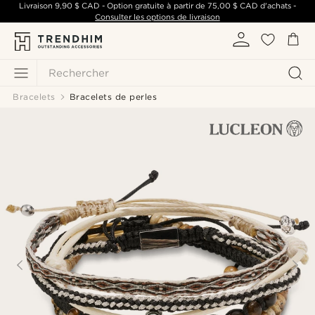
Livraison
9,90 $ CAD
- Option gratuite à partir de
75,00 $ CAD
d'achats -
Consulter les options de livraison
Rechercher
Bracelets
Bracelets de perles