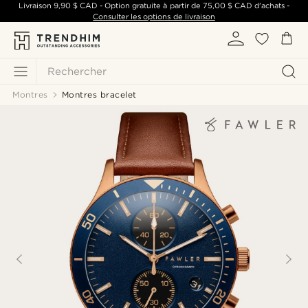
Livraison
9,90 $ CAD
- Option gratuite à partir de
75,00 $ CAD
d'achats -
Consulter les options de livraison
Rechercher
Montres
Montres bracelet